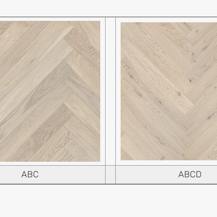
ABC
ABCD