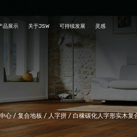
产品展示
关于JSW
可持续发展
灵感
中心
/
复合地板
/
人字拼
/
白橡碳化人字形实木复合地