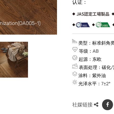
认证：
onization(OA005-1)
类型：标准斜角
等级：AB
起源：东欧
表面处理：碳化/
涂料：紫外油
光泽水平：7±2°
社媒链接