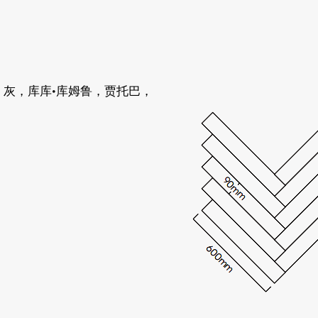
灰，库库·库姆鲁，贾托巴，