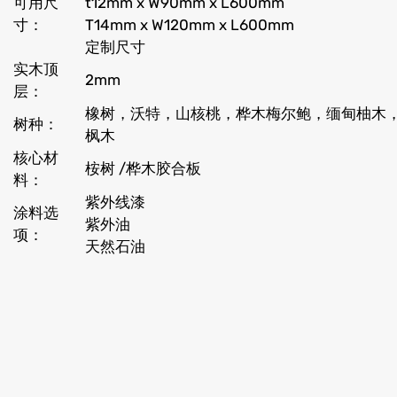
可用尺
t12mm x W90mm x L600mm
寸：
T14mm x W120mm x L600mm
定制尺寸
实木顶
2mm
层：
橡树，沃特，山核桃，桦木梅尔鲍，缅甸柚木，
树种：
枫木
核心材
桉树 /桦木胶合板
料：
紫外线漆
涂料选
紫外油
项：
天然石油