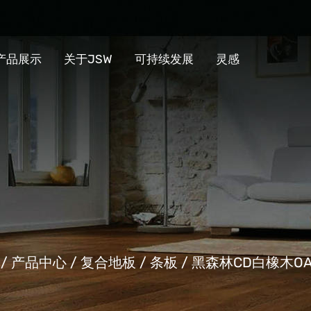
产品展示
关于JSW
可持续发展
灵感
/
产品中心
/
复合地板
/
条板
/
黑森林CD白橡木OA0