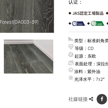
认证：
 Forest(OA003-39)
类型：标准斜角
等级：CD
起源：东欧
表面处理：深拉
涂料：紫外油
光泽水平：7±2°
社媒链接