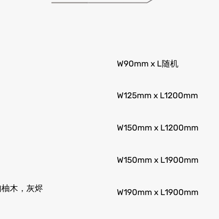
W90mm x L随机
W125mm x L1200mm
W150mm x L1200mm
W150mm x L1900mm
甸柚木，灰烬
W190mm x L1900mm