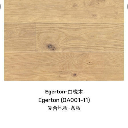
ton-白橡木
Emers
 (OA001-11)
Emerson
地板-条板
复合地