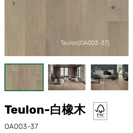
Teulon(OA003-37)
T
Teulon-白橡木
OA003-37