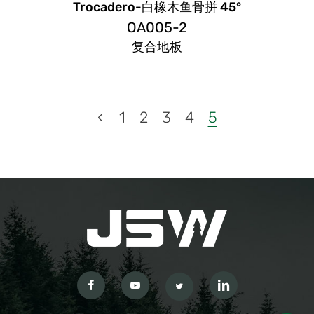
Trocadero-白橡木鱼骨拼 45°
OA005-2
复合地板
‹
1
2
3
4
5